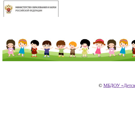
©
МБДОУ «Детски