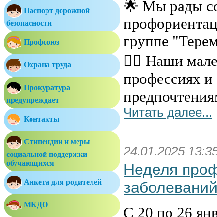
🌟 Мы рады со
Паспорт дорожной
профориентац
безопасности
группе "Терем
Профсоюз
👷‍♂️ Наши ма
Охрана труда
профессиях и
Прокуратура
предпочтениям
предупреждает
Читать далее...
Контакты
Стипендии и меры
24.01.2025 13:3
социальной поддержки
обучающихся
Неделя про
Анкета для родителей
заболевани
МКДО
С 20 по 26 ян