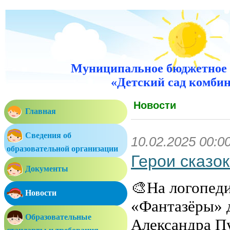
Муниципальное бюджетное 
«Детский сад комбин
Новости
Главная
Сведения об
10.02.2025 00:0
образовательной организации
Герои сказо
Документы
🎨На логопед
Новости
«Фантазёры» 
Образовательные
Александра П