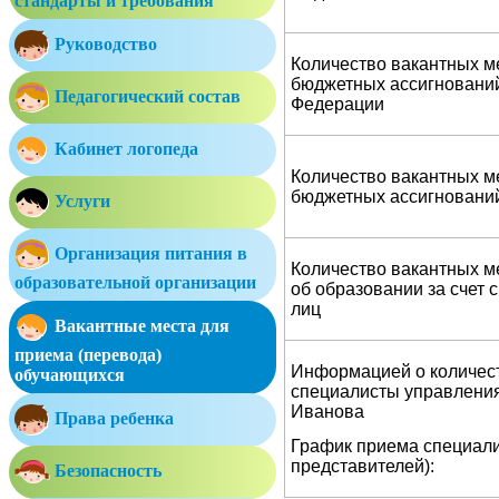
стандарты и требования
Руководство
Количество вакантных ме
бюджетных ассигнований
Педагогический состав
Федерации
Кабинет логопеда
Количество вакантных ме
бюджетных ассигновани
Услуги
Организация питания в
Количество вакантных м
образовательной организации
об образовании за счет 
лиц
Вакантные места для
приема (перевода)
Информацией о количест
обучающихся
специалисты управлени
Иванова
Права ребенка
График приема специали
представителей):
Безопасность