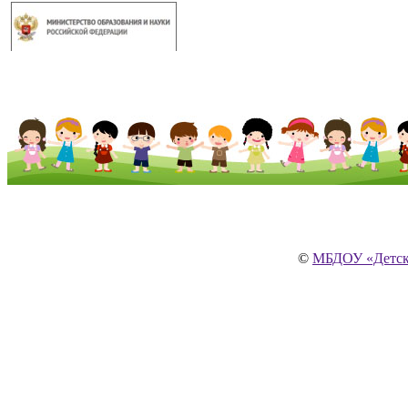
©
МБДОУ «Детски