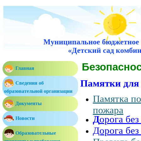
Муниципальное бюджетное 
«Детский сад комбин
Безопасно
Главная
Памятки для 
Сведения об
образовательной организации
Памятка по
Документы
пожара
Д
орога без
Новости
Дорога без
Образовательные