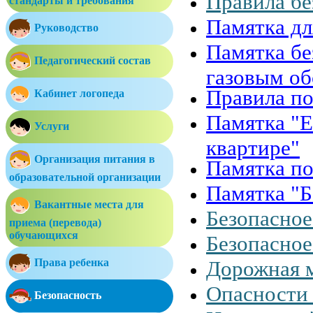
Правила бе
стандарты и требования
Памятка дл
Руководство
Памятка бе
Педагогический состав
газовым о
Правила по
Кабинет логопеда
Памятка "Е
Услуги
квартире"
Организация питания в
Памятка по
образовательной организации
Памятка "Б
Вакантные места для
Безопасное
приема (перевода)
обучающихся
Безопасное
Права ребенка
Дорожная 
Опасности 
Безопасность