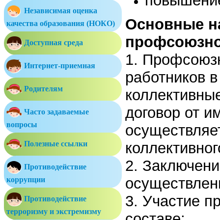
повышение
Независимая оценка
Основные н
качества образования (НОКО)
профсоюзно
Доступная среда
1. Профсоюз
Интернет-приемная
работников в
Родителям
коллективные
договор от и
Часто задаваемые
вопросы
осуществляе
Полезные ссылки
коллективног
2. Заключени
Противодействие
осуществлени
коррупции
3. Участие п
Противодействие
терроризму и экстремизму
составе: