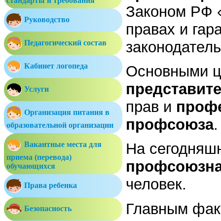
стандарты и требования
Законом РФ
Руководство
правах и гар
законодатель
Педагогический состав
Кабинет логопеда
Основными 
представит
Услуги
прав и
проф
Организация питания в
профсоюза
.
образовательной организации
Вакантные места для
На сегодняш
приема (перевода)
профсоюзна
обучающихся
человек.
Права ребенка
Главным фак
Безопасность