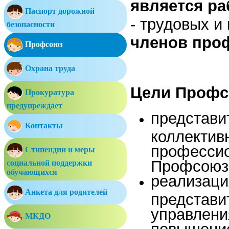
является р
Паспорт дорожной
- трудовых и
безопасности
членов про
Профсоюз
Охрана труда
Цели Профс
Прокуратура
предупреждает
представи
Контакты
коллектив
профессио
Стипендии и меры
Профсоюз
социальной поддержки
обучающихся
реализаци
Анкета для родителей
представи
управлени
МКДО