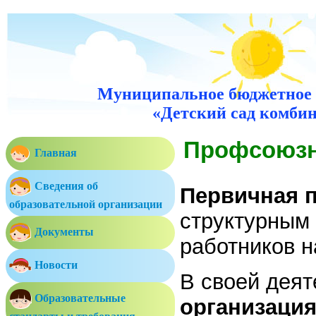
Муниципальное бюджетное 
«Детский сад комбин
Профсоюзн
Главная
Сведения об
Первичная 
образовательной организации
структурным 
Документы
работников н
Новости
В своей дея
Образовательные
организаци